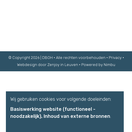
© Copyright 2026 | DBOH • Alle rechten voorbehouden •
Privacy
•
Webdesign door Zenjoy in Leuven
•
Powered by Nimbu
Wij gebruiken cookies voor volgende doeleinden:
Basiswerking website (functioneel -
noodzakelijk), Inhoud van externe bronnen
.