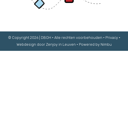
© Copyright 2026 | DBOH • Alle rechten voorbehouden •
Privacy
•
Webdesign door Zenjoy in Leuven
•
Powered by Nimbu